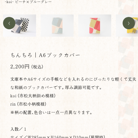
-koi- ピーチ×ブルーグレー
<
>
ちんちろ｜A6ブックカバー
2,200円
（税込）
文庫本やA6サイズの手帳などを入れるのにぴったりな軽くて丈夫
な和紙のブックカバーです。厚み調節可能です。
koi （市松大柄斜め模様）
rin （市松小柄模様）
※柄の配置、色合いは一点一点異なります。
入数／１
サイズ／
W285mm×H160mm×
D
10mm
（展開時）