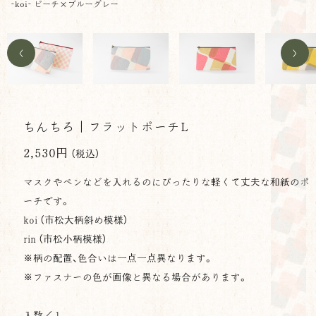
-koi- ピーチ×ブルーグレー
<
>
ちんちろ｜フラットポーチL
2,530円
（税込）
マスクやペンなどを入れるのにぴったりな軽くて丈夫な和紙のポ
ーチです。
koi （市松大柄斜め模様）
rin （市松小柄模様）
※柄の配置、色合いは一点一点異なります。
※ファスナーの色が画像と異なる場合があります。
入数／１