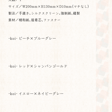
サイズ／
W200mm×H130mm×
D
10mm（マチなし）
製法／手漉き、シルクスクリーン、強制紙、縫製
素材／楮和紙、接着芯、ファスナー
-koi- ピーチ×ブルーグレー
-koi- レッド×シャンパンゴールド
-koi- イエロー×ネイビーグレー