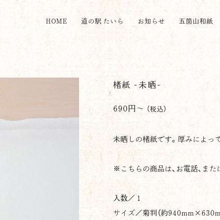
HOME
道の駅 たいら
お知らせ
五箇山和紙
楮紙 -未晒-
690円〜
（税込）
未晒しの楮紙です。厚みによっ
※こちらの商品は、お電話、また
入数／１
サイズ／菊判（約940mm×630m