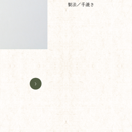
製法／手漉き
>