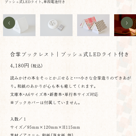
プッシュ式LEDライト、単四電池付き
<
>
合掌ブックレスト｜プッシュ式LEDライト付き
4,180円
（税込）
読みかけの本をそっとかぶせると・・・小さな合掌造りのできあが
り。和紙のあかりが心も本も癒してくれます。
文庫本・A6サイズ本・新書本・単行本サイズ対応
※ブックカバーは付属していません。
入数／１
サイズ／95mm×120mm×H115mm
素材／アクリル、和紙（落水紙、他）