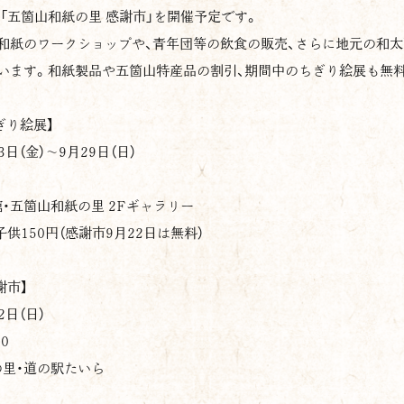
）は「五箇山和紙の里 感謝市」を開催予定です。
紙のワークショップや、青年団等の飲食の販売、さらに地元の和太鼓チ
います。和紙製品や五箇山特産品の割引、期間中のちぎり絵展も無
゙り絵展】
3日（金）〜9月29日（日）
0
・五箇山和紙の里 2Fギャラリー
子供150円（感謝市9月22日は無料）
謝市】
2日（日）
0
の里・道の駅たいら