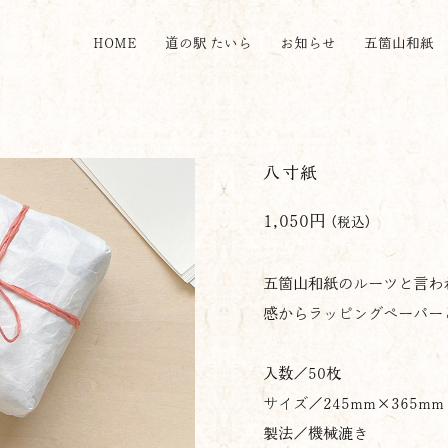
HOME
道の駅 たいら
お知らせ
五箇山和紙
八寸紙
1,050円
（税込）
五箇山和紙のルーツと言わ
感からラッピングペーパー
入数／
50
枚
サイズ／245mm×365mm
製法／機械漉き