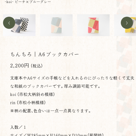
-koi- ピーチ×ブルーグレー
<
>
ちんちろ｜A6ブックカバー
2,200円
（税込）
文庫本やA6サイズの手帳などを入れるのにぴったりな軽くて丈夫
な和紙のブックカバーです。厚み調節可能です。
koi （市松大柄斜め模様）
rin （市松小柄模様）
※柄の配置、色合いは一点一点異なります。
入数／１
サイズ／
W285mm×H160mm×
D
10mm
（展開時）