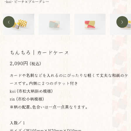
-koi- ピーチ×ブルーグレー
<
>
ちんちろ｜カードケース
2,090円
（税込）
カードや名刺などを入れるのにぴったりな軽くて丈夫な和紙のケ
ースです。内側に２つのポケット付き
koi （市松大柄斜め模様）
rin （市松小柄模様）
※柄の配置、色合いは一点一点異なります。
入数／１
サイズ／
W105mm×H70mm×
D
10mm