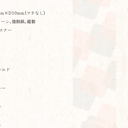
mm×
D
10mm（マチなし）
ーン、強制紙、縫製
スナー
-koi
ールド
レー
キ
ン