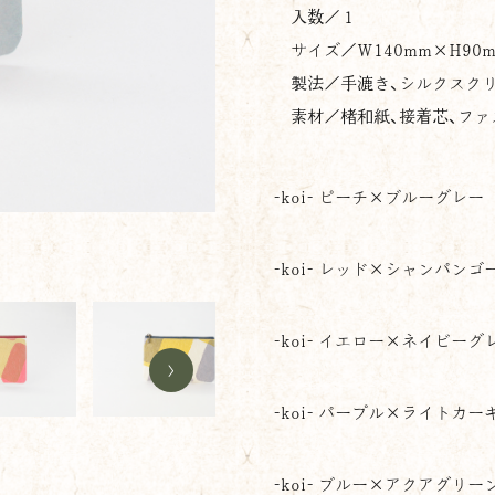
入数／１
サイズ／
W140mm×H90
製法／手漉き、シルクスクリ
素材／楮和紙、接着芯、ファ
-koi- ピーチ×ブルーグレー
-koi- レッド×シャンパンゴールド
-koi- レッド×シャンパンゴ
-koi- イエロー×ネイビーグ
>
-koi- パープル×ライトカー
-koi- ブルー×アクアグリー