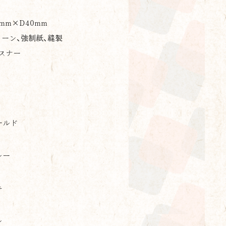
0mm×
D
40mm
ーン、強制紙、縫製
スナー
-koi
ールド
レー
キ
ン