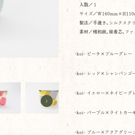
入数／１
サイズ／
W160mm×H11
製法／手漉き、シルクスクリ
素材／楮和紙、接着芯、ファ
-koi- ピーチ×ブルーグレー
-koi- レッド×シャンパンゴールド
-koi- レッド×シャンパンゴ
-koi- イエロー×ネイビーグ
>
-koi- パープル×ライトカー
-koi- ブルー×アクアグリー