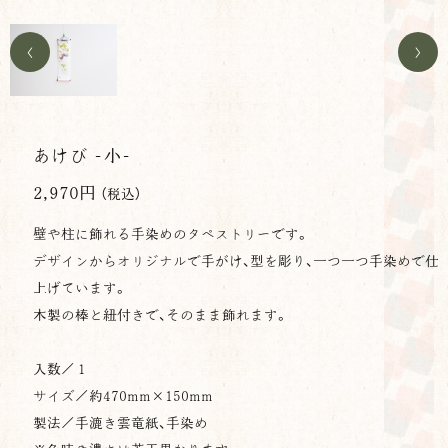
<
>
あけび -小-
2,970円
（税込）
壁や柱に飾れる手染めのタペストリーです。
デザインからオリジナルで手がけ、型を彫り、一つ一つ手染めで仕
上げています。
木製の棒と紐付きで、そのまま飾れます。
入数／１
サイズ／約470mm×150mm
製法／手漉き雲竜紙、手染め