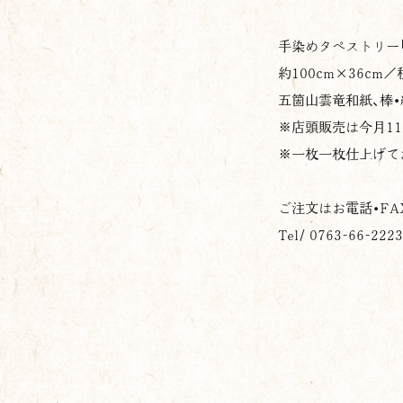
手染めタペストリー「
約100cm×36cm／
五箇山雲竜和紙、棒•
※店頭販売は今月11
※一枚一枚仕上げて
ご注文はお電話•F
Tel/ 0763-66-222