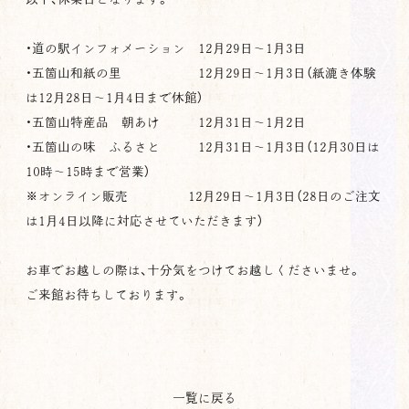
・道の駅インフォメーション
12
月
29
日～
1
月
3
日
・五箇山和紙の里
12
月
29
日～
1
月
3
日（紙漉き体験
は12月28日〜1月4日まで休館）
・五箇山特産品 朝あけ
12
月
31
日～
1
月
2
日
・五箇山の味 ふるさと
12
月31
日～
1
月
3
日（
12
月30
日は
10
時～
15
時まで営業）
※
オンライン販売 12月29日～1月3日（28日のご注文
は1月4日以降に対応させていただきます）
お車でお越しの際は、十分気をつけてお越しくださいませ。
ご来館お待ちしております。
一覧に戻る