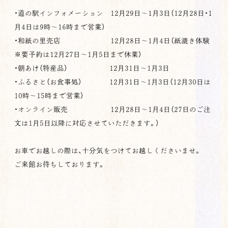
・道の駅インフォメーション
12
月
29
日～
1
月
3
日（
12
月28日・1
月4日は9時～
16
時まで営業）
・和紙の里売店
12
月
28
日～
1
月4
日（紙漉き体験
※要予約
は
12
月
27
日～
1
月5
日まで休業）
・朝あけ（特産品）
12
月
31
日～
1
月3
日
・ふるさと（お食事処）
12
月
31
日～
1
月
3
日（
12
月
30
日は
10
時～
15
時まで営業）
・オンライン販売
12
月
28
日～
1
月4
日（
27
日のご注
文は
1
月5
日以降に対応させていただきます。）
お車でお越しの際は、十分気をつけてお越しくださいませ。
ご来館お待ちしております。