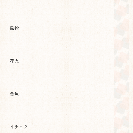
風鈴
花火
金魚
イチョウ