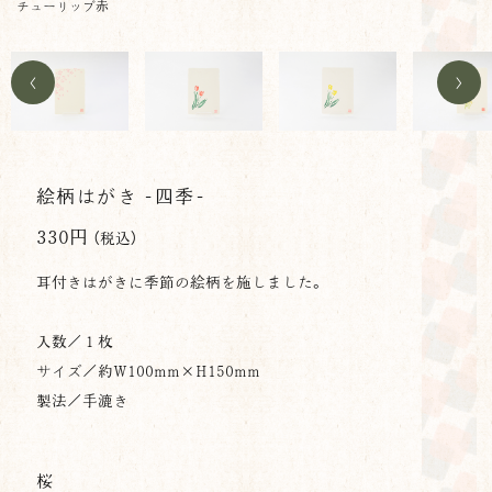
チューリップ赤
<
>
絵柄はがき -四季-
330円
（税込）
耳付きはがきに季節の絵柄を施しました。
入数／１枚
サイズ／約
W100mm×H150mm
製法／手漉き
桜