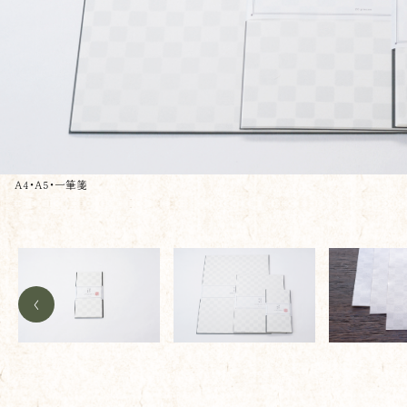
A4・A5・一筆箋
<