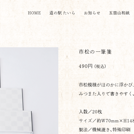
HOME
道の駅 たいら
お知らせ
五箇山和紙
市松の一筆箋
490円
（税込）
市松模様がほのかに浮かび
みつまた入りで書きやすく
入数／
20
枚
サイズ／約
W70mm×H14
製法／機械漉き、特殊印刷