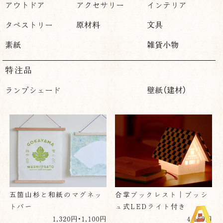
アウトドア
アクセサリー
インテリア
タペストリー
原材料
文具
素紙
雑貨小物
特注品
ランプシェード
壁紙（建材）
五箇山杉と和紙のマグネッ
合掌ブックレスト｜プッシ
トバー
ュ式LEDライト付き
1,320円・1,100円
4,180円