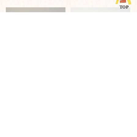
和紙スタンド手染め -丸-
フリーサイズ障子紙-95cm
幅-
5,500円
1,540円
八寸障子巻紙
九寸三分障子巻紙