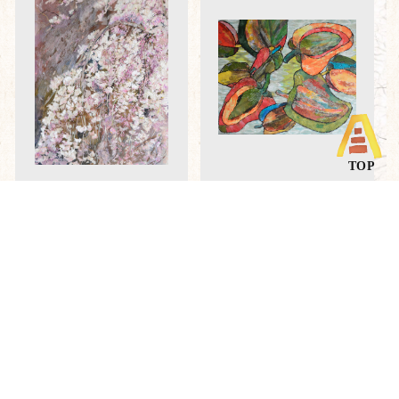
優秀賞「しだれさくら」
伝統技術賞「みのりの彩」
有木早苗
髙澤淑子
愛知県豊田市
千葉県市原市