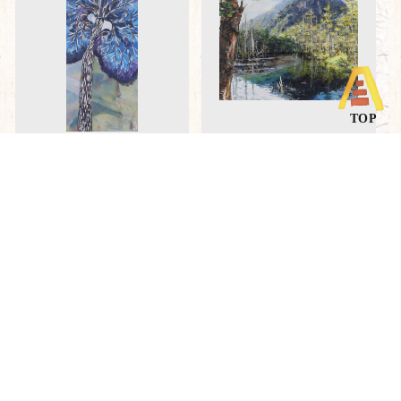
優秀賞「葉（ハス）」
新人賞「上高地に魅せられ
て」
佐野鎮代
愛知県みよし市
勝又トミ子
静岡県静岡市