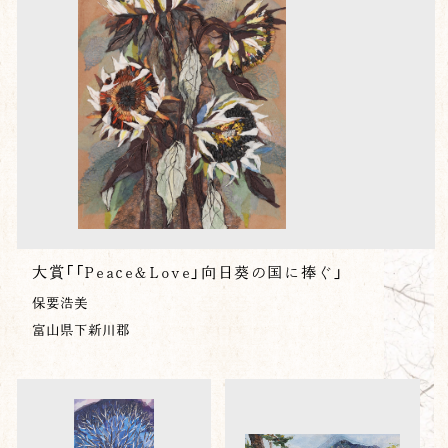
大賞「「Peace&Love」向日葵の国に捧ぐ」
保要浩美
富山県下新川郡